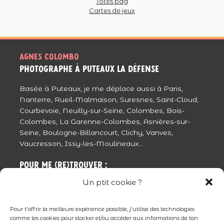
Totes bag
Cartes de jeux
Agnes colombo
photographe à puteaux La Défense
Basée à Puteaux, je me déplace aussi à Paris,
Nanterre, Rueil-Malmaison, Suresnes, Saint-Cloud,
Courbevoie, Neuilly-sur-Seine, Colombes, Bois-
Colombes, La Garenne-Colombes, Asnières-sur-
Seine, Boulogne-Billancourt, Clichy, Vanves,
Vaucresson, Issy-les-Moulineaux...
Pour me (re)trouver :
Un ptit cookie ?
La Cité Artisanale
3 ter rue Chantecoq, 92800 Puteaux
Première à gauche ! Tu peux pas me louper !
Pour t'offrir la meilleure expérience possible, j'utilise des technologies
comme les cookies pour stocker et/ou accéder aux informations de ton