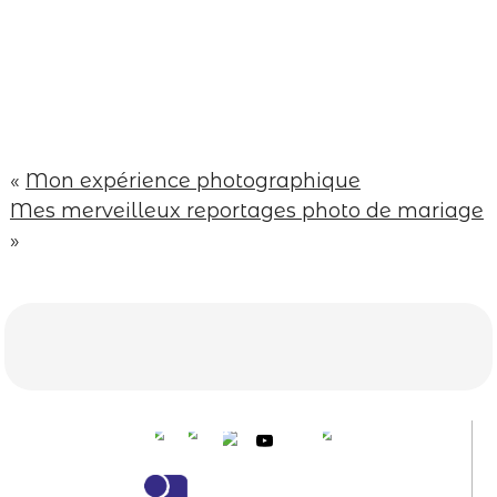
Your email is
never published or shared.
Required fields are marked *
«
Mon expérience photographique
Mes merveilleux reportages photo de mariage
»
Save my name, email, and website in this
browser for the next time I comment.
Post Comment