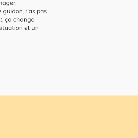
nager,
 guidon, t'as pas
ct, ça change
situation et un