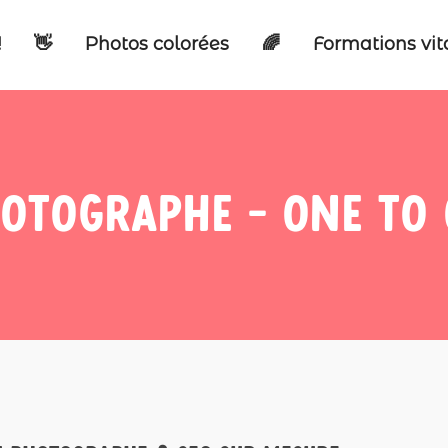
!
👋
Photos colorées
🌈
Formations vi
otographe - one to 