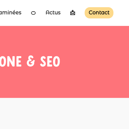
taminées
🍊
Actus
📩
Contact
one & seo