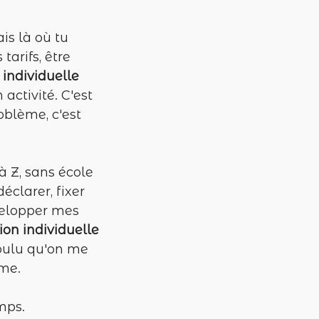
is là où tu
 tarifs, être
individuelle
n activité. C'est
oblème, c'est
à Z, sans école
éclarer, fixer
évelopper mes
ion individuelle
 voulu qu'on me
ême.
mps.