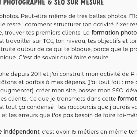
 photographe & seo sur mesure
s photos. Peut-être même de très belles photos. Ma
 le reste : comment structurer ton activité, fixer tes
e, trouver tes premiers clients. La
formation photo 
est travailler sur TOI, ton niveau, tes objectifs et to
truite autour de ce qui te bloque, parce que le pr
ique. C'est de savoir quoi faire ensuite.
he depuis 2011 et j'ai construit mon activité de A 
tons et parfois à mes dépens. J'ai tout fait : me d
es augmenter), créer mon site, bosser mon SEO, d
 mes clients. Ce que je transmets dans cette
format
'est tout ça condensé : les raccourcis que j'aurais
et les erreurs que t'as pas besoin de faire toi-m
e indépendant
, c'est avoir 15 métiers en même te