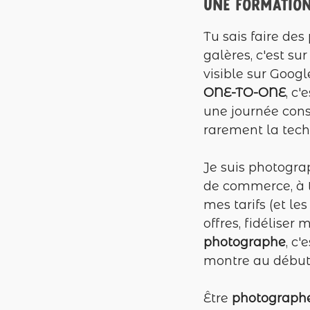
Une formation
Tu sais faire de
galères, c'est sur
visible sur Googl
ONE-TO-ONE
, c'
une journée cons
rarement la techn
Je suis photograp
de commerce, à tâ
mes tarifs (et l
offres, fidéliser
photographe
, c
montre au début 
Être
photograph