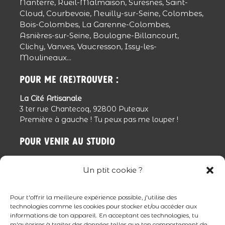
Nanterre, Rueil-Malmaison, Suresnes, Saint-
Cloud, Courbevoie, Neuilly-sur-Seine, Colombes,
Bois-Colombes, La Garenne-Colombes,
Asnières-sur-Seine, Boulogne-Billancourt,
Clichy, Vanves, Vaucresson, Issy-les-
Moulineaux...
Pour me (re)trouver :
La Cité Artisanale
3 ter rue Chantecoq, 92800 Puteaux
Première à gauche ! Tu peux pas me louper !
Pour venir au studio
En train :
Train L Gare Saint-Lazare - Gare de
Un ptit cookie ?
Puteaux
Métro ou RER :
La Défense, prendre le T2 - Gare
de Puteaux
Pour t'offrir la meilleure expérience possible, j'utilise des
En voiture :
direction Puteaux centre-ville -
technologies comme les cookies pour stocker et/ou accéder aux
Parking de la mairie
informations de ton appareil. En acceptant ces technologies, tu
m'autorises à traiter des données telles que ton comportement de