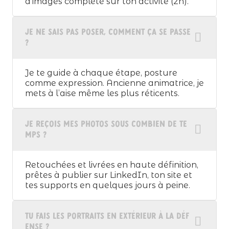
d’images complète sur ton activité (2h).
Je ne sais pas poser, comment ça se passe
?
Je te guide à chaque étape, posture
comme expression. Ancienne animatrice, je
mets à l’aise même les plus réticents.
Je reçois mes photos sous combien de te
mps ?
Retouchées et livrées en haute définition,
prêtes à publier sur LinkedIn, ton site et
tes supports en quelques jours à peine.
Tu fais les portraits en extérieur à La Déf
ense ?