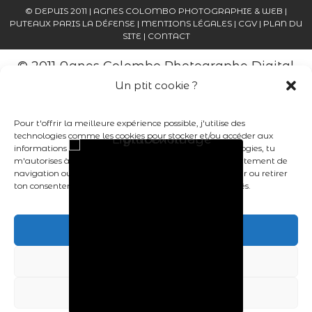
© DEPUIS 2011 | AGNES COLOMBO PHOTOGRAPHIE & WEB |
PUTEAUX PARIS LA DÉFENSE |
MENTIONS LÉGALES
|
CGV
|
PLAN DU
SITE
|
CONTACT
© 2011 Agnes Colombo Photographe Digital
Paris La Défense
|
Mentions
Un ptit cookie ?
Légales
|
ProPhoto8
|
Crafted by
Mark Brand
Boutique, LLC
Pour t'offrir la meilleure expérience possible, j'utilise des
technologies comme les cookies pour stocker et/ou accéder aux
informations de ton appareil. En acceptant ces technologies, tu
m'autorises à traiter des données telles que ton comportement de
navigation ou tes identifiants uniques sur ce site. Refuser ou retirer
ton consentement peut affecter certaines fonctionnalités.
Accepter
Refuser
Personnaliser