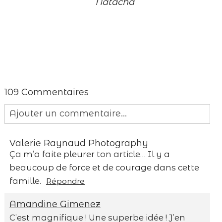
Natacha
109 Commentaires
Ajouter un commentaire...
Your email is
never published or shared.
Valerie Raynaud Photography
Required fields are marked *
Ça m’a faite pleurer ton article… Il y a
beaucoup de force et de courage dans cette
famille.
Répondre
Amandine Gimenez
C’est magnifique ! Une superbe idée ! J’en