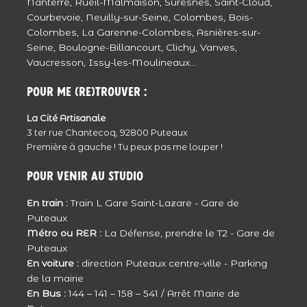
la famille était singulière certes, mais
Nanterre, Rueil-Malmaison, Suresnes, Saint-Cloud,
Courbevoie, Neuilly-sur-Seine, Colombes, Bois-
tellement humaine, ils ont bien fait. Grâce à
Colombes, La Garenne-Colombes, Asnières-sur-
ça ils pourront tjs voir les derniers sourire de
Seine, Boulogne-Billancourt, Clichy, Vanves,
leur mère, pleins d’amour et de vie.
Vaucresson, Issy-les-Moulineaux...
Courage à eux.
Répondre
Pour me (re)trouver :
Julie - JulieClic
Reportage rempli d’émotion … Les larmes
La Cité Artisanale
3 ter rue Chantecoq, 92800 Puteaux
coulent …
Première à gauche ! Tu peux pas me louper !
Une très jolie famille … De très jolis clichés …
Répondre
Pour venir au studio
Clarisse
En train :
Train L Gare Saint-Lazare - Gare de
Puteaux
tout d’abord une grande pensée pour toi,
Métro ou RER :
La Défense, prendre le T2 - Gare de
Natacha et ta famille dans ce moment de
Puteaux
vie.
En voiture :
direction Puteaux centre-ville - Parking
dans ces photos je te reconnais et je vois
de la mairie
d’ou vient ce sourire que j’ai pu voir à
En Bus :
144 – 141 – 158 – 541 / Arrêt Mairie de