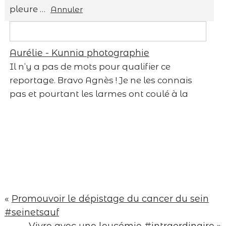
pleure …
Annuler
Save my name, email, and website in this
browser for the next time I comment.
Aurélie - Kunnia photographie
Your email is
never published or shared.
Il n’y a pas de mots pour qualifier ce
Required fields are marked *
Post Comment
reportage. Bravo Agnès ! Je ne les connais
pas et pourtant les larmes ont coulé à la
vue de ces clichés qui sont si forts. Bravo
d’avoir pu leur offrir d’aussi forts
souvenirs.
Répondre
Lux Marcelle
Save my name, email, and website in
Superbe reportage .. Plein de douceur
this browser for the next time I comment.
d’amour et de vie ..
Répondre
«
Promouvoir le dépistage du cancer du sein
Post Comment
margauxgraphy
#seinetsauf
Fiou.
Vivre avec une leucémie #intraordinaire
»