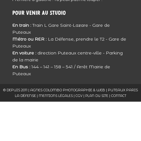
Clarisse
Pour venir au studio
tout d’abord une grande pensée pour toi,
En train :
Train L Gare Saint-Lazare - Gare de
Natacha et ta famille dans ce moment de
Puteaux
vie.
Métro ou RER :
La Défense, prendre le T2 - Gare de
dans ces photos je te reconnais et je vois
Puteaux
En voiture :
direction Puteaux centre-ville - Parking
d’ou vient ce sourire que j’ai pu voir à
de la mairie
maintes reprises.
En Bus :
144 – 141 – 158 – 541 / Arrêt Mairie de
L’AMOUR transpire de ces photos.
Puteaux
Bisou Natacha
Merci Agnès d’être si VRAIE et si
© DEPUIS 2011 | AGNES COLOMBO PHOTOGRAPHIE & WEB | PUTEAUX PARIS
LA DÉFENSE |
|
|
|
passionnée.
MENTIONS LÉGALES
CGV
PLAN DU SITE
CONTACT
Répondre
Caroline
C’est la vie ces photos. Purement et
joliment.
Répondre