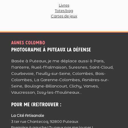
Chapeau à la famille de Ghislaine , et merci
Livres
à Ghislaine pour cette joie dans la peine ,
Totes bag
Cartes de jeux
puisse t’elle reposer en paix.
Agnès tu es au Top <3 "Bravo"
Répondre
Méa
Agnes colombo
Reportage très émouvant, la démarche de
photographe à puteaux La Défense
la famille était singulière certes, mais
Basée à Puteaux, je me déplace aussi à Paris,
tellement humaine, ils ont bien fait. Grâce à
Nanterre, Rueil-Malmaison, Suresnes, Saint-Cloud,
ça ils pourront tjs voir les derniers sourire de
Courbevoie, Neuilly-sur-Seine, Colombes, Bois-
leur mère, pleins d’amour et de vie.
Colombes, La Garenne-Colombes, Asnières-sur-
Courage à eux.
Répondre
Seine, Boulogne-Billancourt, Clichy, Vanves,
Vaucresson, Issy-les-Moulineaux...
Julie - JulieClic
Reportage rempli d’émotion … Les larmes
Pour me (re)trouver :
coulent …
La Cité Artisanale
Une très jolie famille … De très jolis clichés …
3 ter rue Chantecoq, 92800 Puteaux
Répondre
Première à gauche ! Tu peux pas me louper !