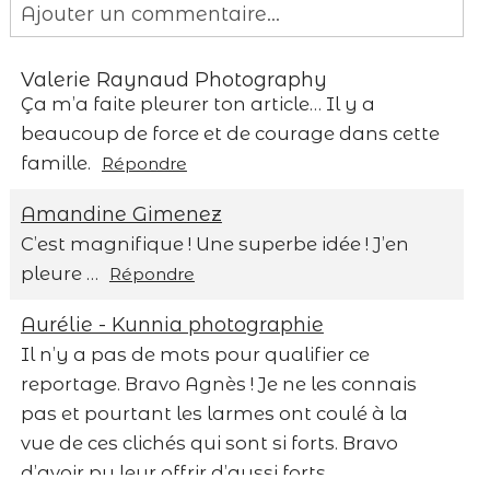
Ajouter un commentaire...
Your email is
never published or shared.
Valerie Raynaud Photography
Required fields are marked *
Ça m’a faite pleurer ton article… Il y a
beaucoup de force et de courage dans cette
famille.
Répondre
Amandine Gimenez
C’est magnifique ! Une superbe idée ! J’en
pleure …
Répondre
Save my name, email, and website in this
Aurélie - Kunnia photographie
browser for the next time I comment.
Il n’y a pas de mots pour qualifier ce
reportage. Bravo Agnès ! Je ne les connais
Post Comment
pas et pourtant les larmes ont coulé à la
vue de ces clichés qui sont si forts. Bravo
d’avoir pu leur offrir d’aussi forts