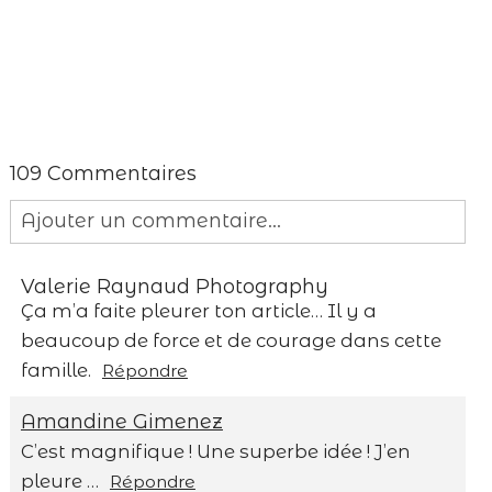
109 Commentaires
Ajouter un commentaire...
Your email is
never published or shared.
Valerie Raynaud Photography
Required fields are marked *
Ça m’a faite pleurer ton article… Il y a
beaucoup de force et de courage dans cette
famille.
Répondre
Amandine Gimenez
C’est magnifique ! Une superbe idée ! J’en
pleure …
Répondre