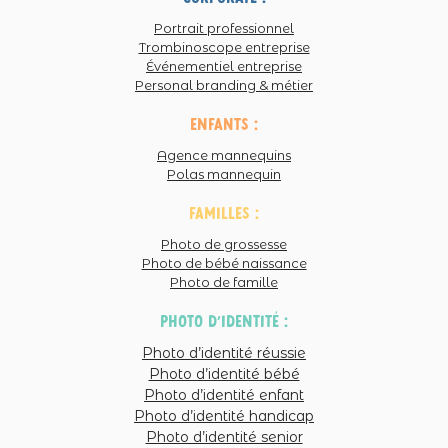
d’immortaliser ce dont la vie est vraiment
Portrait professionnel
faite… <3
Répondre
Trombinoscope entreprise
Événementiel entreprise
marie
Personal branding & métier
votre présence auprès de cette famille pour
ce moment important … que d’émotions à
enfants :
travers ces photos… je pense que pour cette
Agence mannequins
Polas mannequin
maman, c’était aussi, le photo, un
magnifique moyen de laisser un souvenir à
familles :
sa famille… que d’émotions… ayant connu
Photo de grossesse
la perte d’un être cher… dans le même
Photo de bébé naissance
Photo de famille
contexte(au vu de ce que j’ai pu voir dans les
photos et commentaires…) nous n’avons
photo d'identité :
pas eu la chance de mettre en image cet
Photo d’identité réussie
amour… je souhaite bcp de courage a cette
Photo d’identité bébé
famille:)
Répondre
Photo d’identité enfant
Photo d’identité handicap
DUFEU Sylvie
Photo d’identité senior