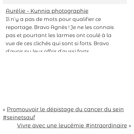
Save my name, email, and website in this
Aurélie - Kunnia photographie
browser for the next time I comment.
Il n’y a pas de mots pour qualifier ce
reportage. Bravo Agnès ! Je ne les connais
Post Comment
pas et pourtant les larmes ont coulé à la
vue de ces clichés qui sont si forts. Bravo
d’avoir pu leur offrir d’aussi forts
souvenirs.
Répondre
Lux Marcelle
Superbe reportage .. Plein de douceur
d’amour et de vie ..
Répondre
margauxgraphy
«
Promouvoir le dépistage du cancer du sein
Fiou.
#seinetsauf
La claque.
Vivre avec une leucémie #intraordinaire
»
Magnifique reportage Agnès…
Toutes mes pensées pour cette famille