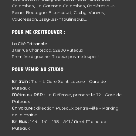
leur mère, pleins d’amour et de vie.
Colombes, La Garenne-Colombes, Asnières-sur-
Courage à eux.
Répondre
Seine, Boulogne-Billancourt, Clichy, Vanves,
Vaucresson, Issy-les-Moulineaux...
Julie - JulieClic
Reportage rempli d’émotion … Les larmes
Pour me (re)trouver :
coulent …
La Cité Artisanale
Une très jolie famille … De très jolis clichés …
3 ter rue Chantecoq, 92800 Puteaux
Répondre
Première à gauche ! Tu peux pas me louper !
Clarisse
Pour venir au studio
tout d’abord une grande pensée pour toi,
En train :
Train L Gare Saint-Lazare - Gare de
Natacha et ta famille dans ce moment de
Puteaux
vie.
Métro ou RER :
La Défense, prendre le T2 - Gare de
dans ces photos je te reconnais et je vois
Puteaux
En voiture :
direction Puteaux centre-ville - Parking
d’ou vient ce sourire que j’ai pu voir à
de la mairie
maintes reprises.
En Bus :
144 – 141 – 158 – 541 / Arrêt Mairie de
L’AMOUR transpire de ces photos.
Puteaux
Bisou Natacha