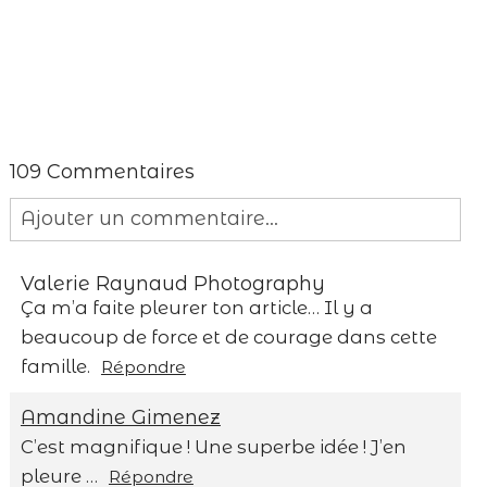
109 Commentaires
Ajouter un commentaire...
Your email is
never published or shared.
Valerie Raynaud Photography
Required fields are marked *
Ça m’a faite pleurer ton article… Il y a
beaucoup de force et de courage dans cette
famille.
Répondre
Amandine Gimenez
C’est magnifique ! Une superbe idée ! J’en
pleure …
Répondre