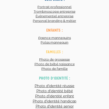
d’immortaliser ce dont la vie est vraiment
Portrait professionnel
faite… <3
Répondre
Trombinoscope entreprise
Événementiel entreprise
marie
Personal branding & métier
votre présence auprès de cette famille pour
ce moment important … que d’émotions à
enfants :
travers ces photos… je pense que pour cette
Agence mannequins
Polas mannequin
maman, c’était aussi, le photo, un
magnifique moyen de laisser un souvenir à
familles :
sa famille… que d’émotions… ayant connu
Photo de grossesse
la perte d’un être cher… dans le même
Photo de bébé naissance
Photo de famille
contexte(au vu de ce que j’ai pu voir dans les
photos et commentaires…) nous n’avons
photo d'identité :
pas eu la chance de mettre en image cet
Photo d’identité réussie
amour… je souhaite bcp de courage a cette
Photo d’identité bébé
famille:)
Répondre
Photo d’identité enfant
Photo d’identité handicap
DUFEU Sylvie
Photo d’identité senior