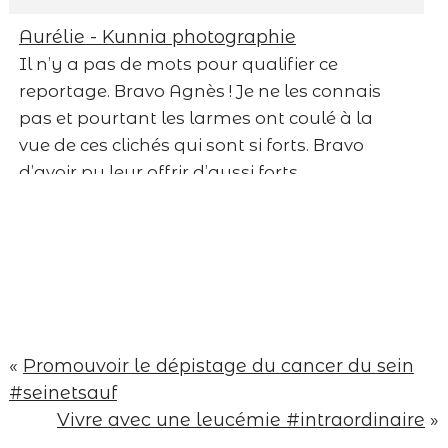
Save my name, email, and website in this
Aurélie - Kunnia photographie
browser for the next time I comment.
Il n’y a pas de mots pour qualifier ce
reportage. Bravo Agnès ! Je ne les connais
Post Comment
pas et pourtant les larmes ont coulé à la
vue de ces clichés qui sont si forts. Bravo
d’avoir pu leur offrir d’aussi forts
souvenirs.
Répondre
Lux Marcelle
Superbe reportage .. Plein de douceur
d’amour et de vie ..
Répondre
margauxgraphy
«
Promouvoir le dépistage du cancer du sein
Fiou.
#seinetsauf
La claque.
Vivre avec une leucémie #intraordinaire
»
Magnifique reportage Agnès…
Toutes mes pensées pour cette famille