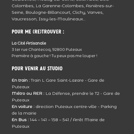
leur mère, pleins d’amour et de vie.
Colombes, La Garenne-Colombes, Asnières-sur-
Courage à eux.
Répondre
Seine, Boulogne-Billancourt, Clichy, Vanves,
Vaucresson, Issy-les-Moulineaux...
Julie - JulieClic
Reportage rempli d’émotion … Les larmes
Pour me (re)trouver :
coulent …
La Cité Artisanale
Une très jolie famille … De très jolis clichés …
3 ter rue Chantecoq, 92800 Puteaux
Répondre
Première à gauche ! Tu peux pas me louper !
Clarisse
Pour venir au studio
tout d’abord une grande pensée pour toi,
En train :
Train L Gare Saint-Lazare - Gare de
Natacha et ta famille dans ce moment de
Puteaux
vie.
Métro ou RER :
La Défense, prendre le T2 - Gare de
dans ces photos je te reconnais et je vois
Puteaux
En voiture :
direction Puteaux centre-ville - Parking
d’ou vient ce sourire que j’ai pu voir à
de la mairie
maintes reprises.
En Bus :
144 – 141 – 158 – 541 / Arrêt Mairie de
L’AMOUR transpire de ces photos.
Puteaux
Bisou Natacha