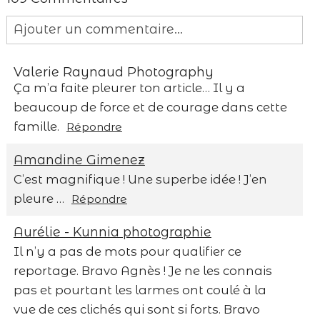
Ajouter un commentaire...
Your email is
never published or shared.
Valerie Raynaud Photography
Required fields are marked *
Ça m’a faite pleurer ton article… Il y a
beaucoup de force et de courage dans cette
famille.
Répondre
Amandine Gimenez
C’est magnifique ! Une superbe idée ! J’en
pleure …
Répondre
Save my name, email, and website in this
Aurélie - Kunnia photographie
browser for the next time I comment.
Il n’y a pas de mots pour qualifier ce
reportage. Bravo Agnès ! Je ne les connais
Post Comment
pas et pourtant les larmes ont coulé à la
vue de ces clichés qui sont si forts. Bravo