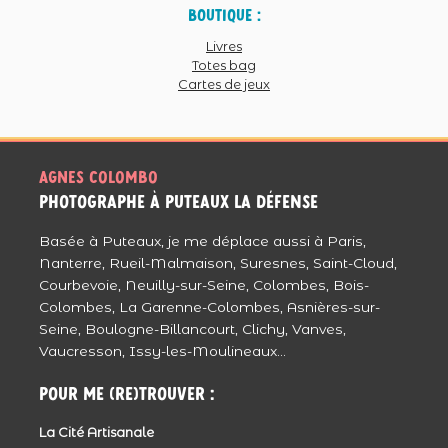
Je trouve cette séance la plus belle qui soit
Boutique :
Chapeau à la famille de Ghislaine , et merci
Livres
à Ghislaine pour cette joie dans la peine ,
Totes bag
Cartes de jeux
puisse t’elle reposer en paix.
Agnès tu es au Top <3 "Bravo"
Répondre
Méa
Agnes colombo
Reportage très émouvant, la démarche de
photographe à puteaux La Défense
la famille était singulière certes, mais
Basée à Puteaux, je me déplace aussi à Paris,
tellement humaine, ils ont bien fait. Grâce à
Nanterre, Rueil-Malmaison, Suresnes, Saint-Cloud,
ça ils pourront tjs voir les derniers sourire de
Courbevoie, Neuilly-sur-Seine, Colombes, Bois-
leur mère, pleins d’amour et de vie.
Colombes, La Garenne-Colombes, Asnières-sur-
Courage à eux.
Répondre
Seine, Boulogne-Billancourt, Clichy, Vanves,
Vaucresson, Issy-les-Moulineaux...
Julie - JulieClic
Reportage rempli d’émotion … Les larmes
Pour me (re)trouver :
coulent …
La Cité Artisanale