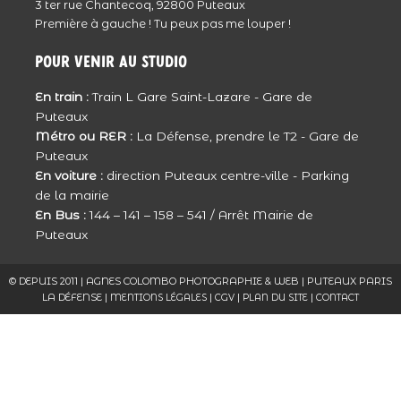
Une très jolie famille … De très jolis clichés …
3 ter rue Chantecoq, 92800 Puteaux
Répondre
Première à gauche ! Tu peux pas me louper !
Clarisse
Pour venir au studio
tout d’abord une grande pensée pour toi,
En train :
Train L Gare Saint-Lazare - Gare de
Natacha et ta famille dans ce moment de
Puteaux
vie.
Métro ou RER :
La Défense, prendre le T2 - Gare de
dans ces photos je te reconnais et je vois
Puteaux
En voiture :
direction Puteaux centre-ville - Parking
d’ou vient ce sourire que j’ai pu voir à
de la mairie
maintes reprises.
En Bus :
144 – 141 – 158 – 541 / Arrêt Mairie de
L’AMOUR transpire de ces photos.
Puteaux
Bisou Natacha
Merci Agnès d’être si VRAIE et si
© DEPUIS 2011 | AGNES COLOMBO PHOTOGRAPHIE & WEB | PUTEAUX PARIS
LA DÉFENSE |
|
|
|
passionnée.
MENTIONS LÉGALES
CGV
PLAN DU SITE
CONTACT
Répondre
Caroline
C’est la vie ces photos. Purement et
joliment.
Répondre