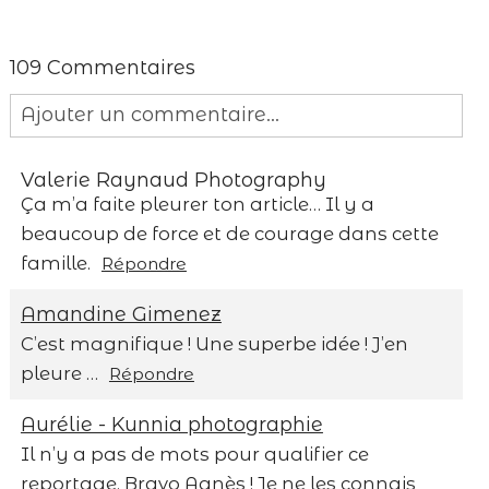
109 Commentaires
Ajouter un commentaire...
Your email is
never published or shared.
Valerie Raynaud Photography
Required fields are marked *
Ça m’a faite pleurer ton article… Il y a
beaucoup de force et de courage dans cette
famille.
Répondre
Amandine Gimenez
C’est magnifique ! Une superbe idée ! J’en
pleure …
Répondre
Save my name, email, and website in this
Aurélie - Kunnia photographie
browser for the next time I comment.
Il n’y a pas de mots pour qualifier ce
reportage. Bravo Agnès ! Je ne les connais