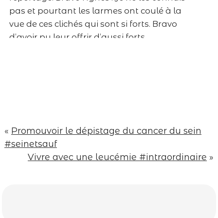
Post Comment
pas et pourtant les larmes ont coulé à la
vue de ces clichés qui sont si forts. Bravo
d’avoir pu leur offrir d’aussi forts
souvenirs.
Répondre
Lux Marcelle
Superbe reportage .. Plein de douceur
d’amour et de vie ..
Répondre
margauxgraphy
«
Promouvoir le dépistage du cancer du sein
Fiou.
#seinetsauf
La claque.
Vivre avec une leucémie #intraordinaire
»
Magnifique reportage Agnès…
Toutes mes pensées pour cette famille
<3
Répondre
Marion
Voilà, je suis en larmes. C’est trop d’émotions