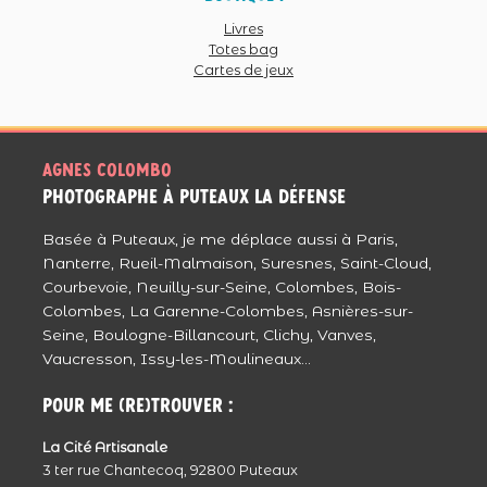
mais tellement beau complet d’émotion……
Livres
Totes bag
C’est bizarrement une émotion inexplicable
Cartes de jeux
Je trouve cette séance la plus belle qui soit
Chapeau à la famille de Ghislaine , et merci
à Ghislaine pour cette joie dans la peine ,
puisse t’elle reposer en paix.
Agnes colombo
photographe à puteaux La Défense
Agnès tu es au Top <3 "Bravo"
Répondre
Basée à Puteaux, je me déplace aussi à Paris,
Méa
Nanterre, Rueil-Malmaison, Suresnes, Saint-Cloud,
Reportage très émouvant, la démarche de
Courbevoie, Neuilly-sur-Seine, Colombes, Bois-
la famille était singulière certes, mais
Colombes, La Garenne-Colombes, Asnières-sur-
Seine, Boulogne-Billancourt, Clichy, Vanves,
tellement humaine, ils ont bien fait. Grâce à
Vaucresson, Issy-les-Moulineaux...
ça ils pourront tjs voir les derniers sourire de
leur mère, pleins d’amour et de vie.
Pour me (re)trouver :
Courage à eux.
Répondre
La Cité Artisanale
Julie - JulieClic
3 ter rue Chantecoq, 92800 Puteaux