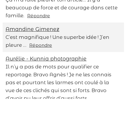
beaucoup de force et de courage dans cette
famille.
Répondre
Amandine Gimenez
C’est magnifique ! Une superbe idée ! J’en
pleure …
Répondre
Save my name, email, and website in this
Aurélie - Kunnia photographie
browser for the next time I comment.
Il n’y a pas de mots pour qualifier ce
reportage. Bravo Agnès ! Je ne les connais
Post Comment
pas et pourtant les larmes ont coulé à la
vue de ces clichés qui sont si forts. Bravo
d’avoir pu leur offrir d’aussi forts
souvenirs.
Répondre
Lux Marcelle
Superbe reportage .. Plein de douceur