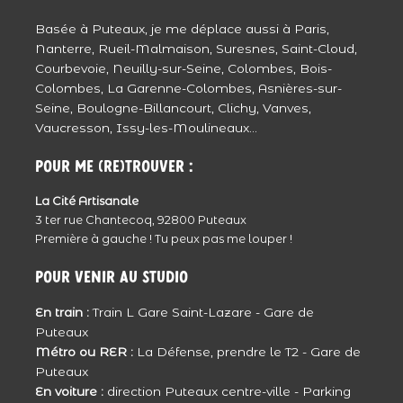
Basée à Puteaux, je me déplace aussi à Paris,
Méa
Nanterre, Rueil-Malmaison, Suresnes, Saint-Cloud,
Reportage très émouvant, la démarche de
Courbevoie, Neuilly-sur-Seine, Colombes, Bois-
la famille était singulière certes, mais
Colombes, La Garenne-Colombes, Asnières-sur-
Seine, Boulogne-Billancourt, Clichy, Vanves,
tellement humaine, ils ont bien fait. Grâce à
Vaucresson, Issy-les-Moulineaux...
ça ils pourront tjs voir les derniers sourire de
leur mère, pleins d’amour et de vie.
Pour me (re)trouver :
Courage à eux.
Répondre
La Cité Artisanale
Julie - JulieClic
3 ter rue Chantecoq, 92800 Puteaux
Première à gauche ! Tu peux pas me louper !
Reportage rempli d’émotion … Les larmes
coulent …
Pour venir au studio
Une très jolie famille … De très jolis clichés …
En train :
Train L Gare Saint-Lazare - Gare de
Répondre
Puteaux
Clarisse
Métro ou RER :
La Défense, prendre le T2 - Gare de
Puteaux
tout d’abord une grande pensée pour toi,
En voiture :
direction Puteaux centre-ville - Parking
Natacha et ta famille dans ce moment de