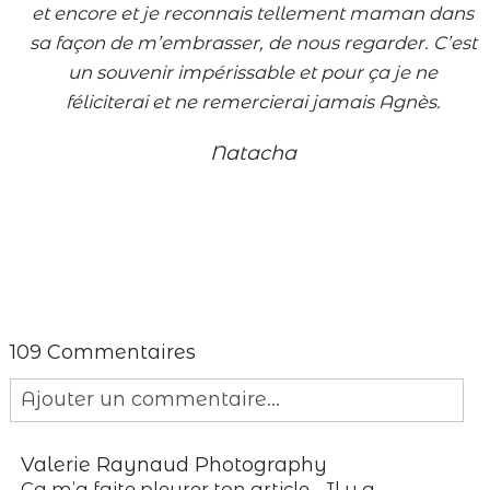
et encore et je reconnais tellement maman dans
sa façon de m’embrasser, de nous regarder. C’est
un souvenir impérissable et pour ça je ne
féliciterai et ne remercierai jamais Agnès.
Natacha
109 Commentaires
Ajouter un commentaire...
Your email is
never published or shared.
Valerie Raynaud Photography
Required fields are marked *
Ça m’a faite pleurer ton article… Il y a