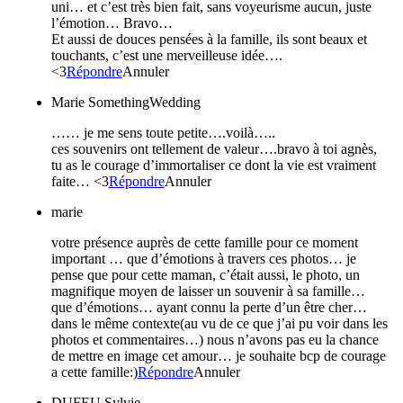
uni… et c’est très bien fait, sans voyeurisme aucun, juste
l’émotion… Bravo…
Et aussi de douces pensées à la famille, ils sont beaux et
touchants, c’est une merveilleuse idée….
<3
Répondre
Annuler
Marie SomethingWedding
…… je me sens toute petite….voilà…..
ces souvenirs ont tellement de valeur….bravo à toi agnès,
tu as le courage d’immortaliser ce dont la vie est vraiment
faite… <3
Répondre
Annuler
marie
votre présence auprès de cette famille pour ce moment
important … que d’émotions à travers ces photos… je
pense que pour cette maman, c’était aussi, le photo, un
magnifique moyen de laisser un souvenir à sa famille…
que d’émotions… ayant connu la perte d’un être cher…
dans le même contexte(au vu de ce que j’ai pu voir dans les
photos et commentaires…) nous n’avons pas eu la chance
de mettre en image cet amour… je souhaite bcp de courage
a cette famille:)
Répondre
Annuler
DUFEU Sylvie