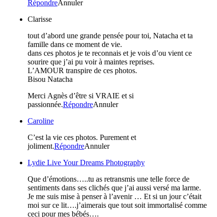
Répondre
Annuler
Clarisse
tout d’abord une grande pensée pour toi, Natacha et ta
famille dans ce moment de vie.
dans ces photos je te reconnais et je vois d’ou vient ce
sourire que j’ai pu voir à maintes reprises.
L’AMOUR transpire de ces photos.
Bisou Natacha
Merci Agnès d’être si VRAIE et si
passionnée.
Répondre
Annuler
Caroline
C’est la vie ces photos. Purement et
joliment.
Répondre
Annuler
Lydie Live Your Dreams Photography
Que d’émotions…..tu as retransmis une telle force de
sentiments dans ses clichés que j’ai aussi versé ma larme.
Je me suis mise à penser à l’avenir … Et si un jour c’était
moi sur ce lit….j’aimerais que tout soit immortalisé comme
ceci pour mes bébés….