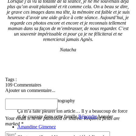
Lorsque
j’ai vu la totalité de la séance, je ne me souvenais déjà
plus qu’on avait plaisanté et rit comme cela. On a beau se dire,
je grave ces images dans ma tête, la mémoire est faible et je suis
heureuse d’avoir une aide grâce à cette séance. Aujourd’hui, je
regarde ces photos encore et encore et je reconnais tellement
maman dans sa façon de m’embrasser, de nous regarder. C’est
un souvenir impérissable et pour ça je ne féliciterai et ne
remercierai jamais Agnès.
Natacha
Tags :
109 Commentaires
Ajouter un commentaire...
Valerie Raynaud Photography
Ça m’a faite pleurer ton article… Il y a beaucoup de force
et de courage dans cette famille.
Répondre
Annuler
Your email is
never published or shared. Required fields are
marked *
Amandine Gimenez