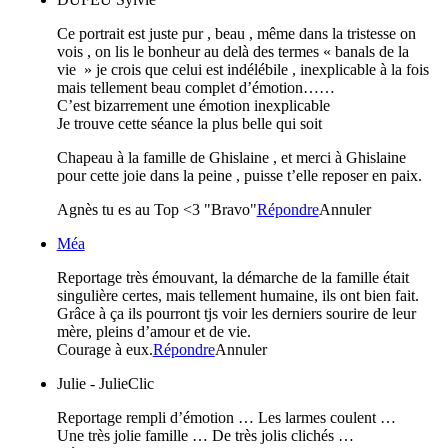
Ce portrait est juste pur , beau , même dans la tristesse on
vois , on lis le bonheur au delà des termes « banals de la
vie » je crois que celui est indélébile , inexplicable à la fois
mais tellement beau complet d’émotion……
C’est bizarrement une émotion inexplicable
Je trouve cette séance la plus belle qui soit
Chapeau à la famille de Ghislaine , et merci à Ghislaine
pour cette joie dans la peine , puisse t’elle reposer en paix.
Agnès tu es au Top <3 "Bravo"
Répondre
Annuler
Méa
Reportage très émouvant, la démarche de la famille était
singulière certes, mais tellement humaine, ils ont bien fait.
Grâce à ça ils pourront tjs voir les derniers sourire de leur
mère, pleins d’amour et de vie.
Courage à eux.
Répondre
Annuler
Julie - JulieClic
Reportage rempli d’émotion … Les larmes coulent …
Une très jolie famille … De très jolis clichés …