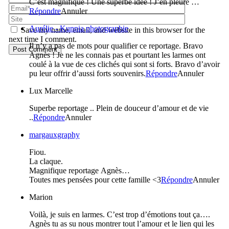
C’est magnifique ! Une superbe idée ! J’en pleure …
Répondre
Annuler
Aurélie - Kunnia photographie
Save my name, email, and website in this browser for the
next time I comment.
Il n’y a pas de mots pour qualifier ce reportage. Bravo
Post Comment
Agnès ! Je ne les connais pas et pourtant les larmes ont
coulé à la vue de ces clichés qui sont si forts. Bravo d’avoir
pu leur offrir d’aussi forts souvenirs.
Répondre
Annuler
Lux Marcelle
Superbe reportage .. Plein de douceur d’amour et de vie
..
Répondre
Annuler
margauxgraphy
Fiou.
La claque.
Magnifique reportage Agnès…
Toutes mes pensées pour cette famille <3
Répondre
Annuler
Marion
Voilà, je suis en larmes. C’est trop d’émotions tout ça….
Agnès tu as su nous montrer tout l’amour et le lien qui les