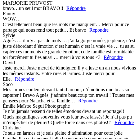
MARJORIE PRUVOST
bravo…un seul mot BRAVO!!
Répondre
Fanny
WOW…
C’est tellement beau que les mots me manquent… Merci pour ce
partage qui nous rend tout petit… Et bravo
Répondre
Sylvie
Agnès … il n’y a pas de mots … j’ai la gorge nouée, je pleure, c’est
juste débordant d’émotion c’est humain c’est la vraie vie … tu as su
capter ces moments de grande émotion, cette famille est formidable,
toi forcément tu l’es aussi … merci à vous tous <3
Répondre
David
Juste merci. Juste merci de témoigner. Il y a juste un an nous vivions
les mêmes instants. Entre rires et larmes. Juste merci pour
Elle.
Répondre
Soco
Mes larmes coulent devant tant d’amour, d’émotions que tu as su
capturer ! Bravo Agnès, j’admire beaucoup ton travail ! Toutes mes
pensées pour Natacha et sa famille…
Répondre
Émilie Maïstre Segui Photographe
Je n’ai jamais ressenti de telles émotions devant un reportage!!
Quels magnifiques souvenirs vous leur avez laissés! Je n’ai pas pu
m’empêcher de pleurer! Quelle force dans ces photos!!’
Répondre
Christine
Je suis en larmes et je suis pleine d’admiration pour cette jolie
famille. Il a certainement fallu beaucoup de courage pour partager