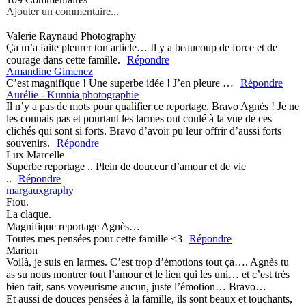
Ajouter un commentaire...
Your email is
never published or shared. Required fields are marked
Valerie Raynaud Photography
*
Ça m’a faite pleurer ton article… Il y a beaucoup de force et de
courage dans cette famille.
Répondre
Amandine Gimenez
C’est magnifique ! Une superbe idée ! J’en pleure …
Répondre
Aurélie - Kunnia photographie
Il n’y a pas de mots pour qualifier ce reportage. Bravo Agnès ! Je ne
les connais pas et pourtant les larmes ont coulé à la vue de ces
clichés qui sont si forts. Bravo d’avoir pu leur offrir d’aussi forts
Save my name, email, and website in this browser for the next
souvenirs.
Répondre
time I comment.
Lux Marcelle
Superbe reportage .. Plein de douceur d’amour et de vie
Post Comment
..
Répondre
margauxgraphy
Fiou.
La claque.
Magnifique reportage Agnès…
Toutes mes pensées pour cette famille <3
Répondre
Marion
Voilà, je suis en larmes. C’est trop d’émotions tout ça…. Agnès tu
as su nous montrer tout l’amour et le lien qui les uni… et c’est très
bien fait, sans voyeurisme aucun, juste l’émotion… Bravo…
Et aussi de douces pensées à la famille, ils sont beaux et touchants,