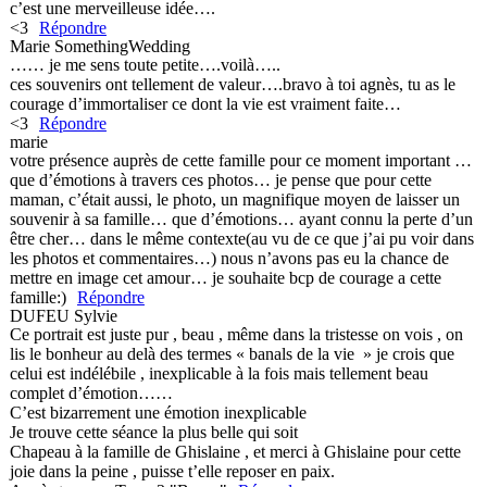
c’est une merveilleuse idée….
<3
Répondre
Marie SomethingWedding
…… je me sens toute petite….voilà…..
ces souvenirs ont tellement de valeur….bravo à toi agnès, tu as le
courage d’immortaliser ce dont la vie est vraiment faite…
<3
Répondre
marie
votre présence auprès de cette famille pour ce moment important …
que d’émotions à travers ces photos… je pense que pour cette
maman, c’était aussi, le photo, un magnifique moyen de laisser un
souvenir à sa famille… que d’émotions… ayant connu la perte d’un
être cher… dans le même contexte(au vu de ce que j’ai pu voir dans
les photos et commentaires…) nous n’avons pas eu la chance de
mettre en image cet amour… je souhaite bcp de courage a cette
famille:)
Répondre
DUFEU Sylvie
Ce portrait est juste pur , beau , même dans la tristesse on vois , on
lis le bonheur au delà des termes « banals de la vie » je crois que
celui est indélébile , inexplicable à la fois mais tellement beau
complet d’émotion……
C’est bizarrement une émotion inexplicable
Je trouve cette séance la plus belle qui soit
Chapeau à la famille de Ghislaine , et merci à Ghislaine pour cette
joie dans la peine , puisse t’elle reposer en paix.