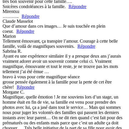
très bon souvenir pour cette famille….
Snicères condoléances à la famille.
Répondre
Mirentxu
………..
Répondre
Claude Masselot
Que d’amour dans ces images… Je suis touchée en plein
coeur.
Répondre
Marion
Tellement émouvant, ça transpire l’amour. Courage à cette belle
famille, voilà de magnifiques souvenirs.
Répondre
Sabrina R.
Ayant eu une expérience similaire il y a presque deux ans j’aurais
vraiment adorer avoir un souvenir comme celui ci. Vraiment
magnifique, émouvante et tout le reste, je ne trouve pas les mots
tellement j’ai été émue …
bravo à vous pour cette magnifique séance
grosse pensée également à la famille pour la perte de cet être
chère!
Répondre
Morgane C.
Magnifique, quelle émotion ! Je me souviens lors d’un stage, un
homme était en fin de vie, sa famille est venu pour prendre des
photos avec lui, ça a jasé dans tout le service… Mais qui sommes
nous pour juger les volontés des familles qui passent les derniers
instants avec leur parent… On ne dit rien quand c’est fait pour des
prématurés ou des enfants mais parce que c’est un adulte ça doit
choquer…. Très belle initiative de la part de sa fille pour avoir des