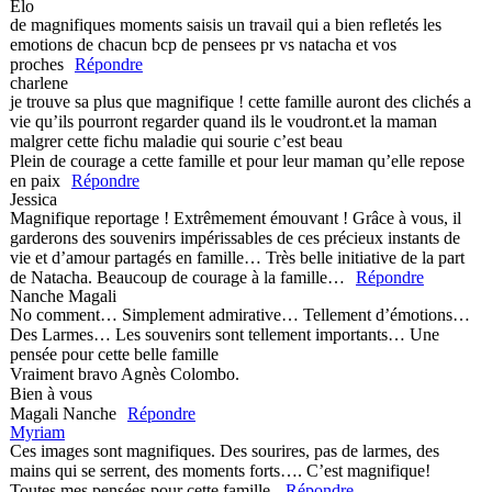
Elo
de magnifiques moments saisis un travail qui a bien refletés les
emotions de chacun bcp de pensees pr vs natacha et vos
proches
Répondre
charlene
je trouve sa plus que magnifique ! cette famille auront des clichés a
vie qu’ils pourront regarder quand ils le voudront.et la maman
malgrer cette fichu maladie qui sourie c’est beau
Plein de courage a cette famille et pour leur maman qu’elle repose
en paix
Répondre
Jessica
Magnifique reportage ! Extrêmement émouvant ! Grâce à vous, il
garderons des souvenirs impérissables de ces précieux instants de
vie et d’amour partagés en famille… Très belle initiative de la part
de Natacha. Beaucoup de courage à la famille…
Répondre
Nanche Magali
No comment… Simplement admirative… Tellement d’émotions…
Des Larmes… Les souvenirs sont tellement importants… Une
pensée pour cette belle famille
Vraiment bravo Agnès Colombo.
Bien à vous
Magali Nanche
Répondre
Myriam
Ces images sont magnifiques. Des sourires, pas de larmes, des
mains qui se serrent, des moments forts…. C’est magnifique!
Toutes mes pensées pour cette famille.
Répondre