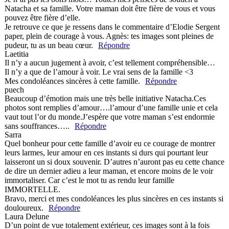
Natacha et sa famille. Votre maman doit être fière de vous et vous
pouvez être fière d’elle.
Je retrouve ce que je ressens dans le commentaire d’Elodie Sergent
paper, plein de courage à vous. Agnès: tes images sont pleines de
pudeur, tu as un beau cœur.
Répondre
Laetitia
Il n’y a aucun jugement à avoir, c’est tellement compréhensible…
Il n’y a que de l’amour à voir. Le vrai sens de la famille <3
Mes condoléances sincères à cette famille.
Répondre
puech
Beaucoup d’émotion mais une très belle initiative Natacha.Ces
photos sont remplies d’amour….l’amour d’une famille unie et cela
vaut tout l’or du monde.J’espère que votre maman s’est endormie
sans souffrances…..
Répondre
Sarra
Quel bonheur pour cette famille d’avoir eu ce courage de montrer
leurs larmes, leur amour en ces instants si durs qui pourtant leur
laisseront un si doux souvenir. D’autres n’auront pas eu cette chance
de dire un dernier adieu a leur maman, et encore moins de le voir
immortaliser. Car c’est le mot tu as rendu leur famille
IMMORTELLE.
Bravo, merci et mes condoléances les plus sincères en ces instants si
douloureux.
Répondre
Laura Delune
D’un point de vue totalement extérieur, ces images sont à la fois