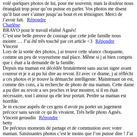
volé quelques photos de lui, pour me souvenir, mais la douleur nous
étranglait trop pour qu’on puisse en parler. Vos photos me disent
qu’il faut oser s’aimer jusqu’au bout et en témoigner. Merci de
l’avoir fait.
Répondre
Charlène
BRAVO pour le travail réalisé Agnés!
C’est une belle preuve de courage que cette jolie famille nous
montre … J’ai été très touché par cet article <3
Répondre
Vincent
Lors de la sortie des photos, j ai trouve cette séance choquante,
comme un peu de voyeurisme mal place. Même si j ai bien compris
que c était a la demande de la famille.
Depuis ma maman est décédée brutalement sans aucun signe avant
coureur et je n ai pu lui dire au revoir. Et avec ce drame, j ai réfléchi
a ces photos et je trouve la démarche intelligente. Maintenant on est,
comme des cons, a la recherche de photo de ma maman. Cette dame
a pu dire au revoir a ses proches et leur montrer, si il en était
nécessaire, tout l amour qu elle leur portait. Perdre sa maman est
horrible.
Je m excuse auprès de ces gens d avoir pu porter un jugement
précoce sans savoir ce qu ils vivaient. Très belle photo Agnès.
Vincent geraudin
Répondre
betty
De précieux moments de partage et de communion avec votre
maman. Saisissantes photos c’est le moins que l’on puisse dire ! J’ai