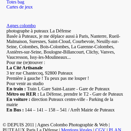
Totes bag
Cartes de jeux
Agnes colombo
photographe à puteaux La Défense
Basée à Puteaux, je me déplace aussi à Paris, Nanterre, Rueil-
Malmaison, Suresnes, Saint-Cloud, Courbevoie, Neuilly-sur-
Seine, Colombes, Bois-Colombes, La Garenne-Colombes,
Asnières-sur-Seine, Boulogne-Billancourt, Clichy, Vanves,
Vaucresson, Issy-les-Moulineaux...
Pour me (re)trouver :
La Cité Artisanale
3 ter rue Chantecoq, 92800 Puteaux
Première à gauche ! Tu peux pas me louper !
Pour venir au studio
En train :
Train L Gare Saint-Lazare - Gare de Puteaux
Métro ou RER :
La Défense, prendre le T2 - Gare de Puteaux
En voiture :
direction Puteaux centre-ville - Parking de la
mairie
En Bus :
144 – 141 – 158 – 541 / Arrêt Mairie de Puteaux
© DEPUIS 2011 | Agnes Colombo Photographie & Web |
PUTEAUX Paris La Défense |
Mentions légales
|
CGV
|
PLAN