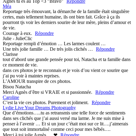
Agnès tu es au Top <3 "Bravo"
Répondre
Méa
Reportage très émouvant, la démarche de la famille était singulière
certes, mais tellement humaine, ils ont bien fait. Grâce à ça ils
pourront tjs voir les derniers sourire de leur mère, pleins d’amour et
de vie.
Courage à eux.
Répondre
Julie - JulieClic
Reportage rempli d’émotion … Les larmes coulent …
Une très jolie famille … De très jolis clichés …
Répondre
Clarisse
tout d’abord une grande pensée pour toi, Natacha et ta famille dans
ce moment de vie.
dans ces photos je te reconnais et je vois d’ou vient ce sourire que
j’ai pu voir à maintes reprises.
L’AMOUR transpire de ces photos.
Bisou Natacha
Merci Agnès d’être si VRAIE et si passionnée.
Répondre
Caroline
C’est la vie ces photos. Purement et joliment.
Répondre
Lydie Live Your Dreams Photography
Que d’émotions…..tu as retransmis une telle force de sentiments
dans ses clichés que j’ai aussi versé ma larme. Je me suis mise à
penser à l’avenir … Et si un jour c’était moi sur ce lit….j’aimerais
que tout soit immortalisé comme ceci pour mes bébés….
Merci à toi jolie Agnès ….❤
Répondre