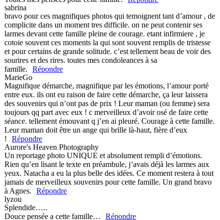
sabrina
bravo pour ces magnifiques photos qui temoignent tant d’amour , de
complicite dans un moment tres difficile. on ne peut contenir ses
larmes devant cette famille pleine de courage. etant infirmiere , je
cotoie souvent ces moments la qui sont souvent remplis de tristesse
et pour certains de grande solitude. c’est tellement beau de voir des
sourires et des rires. toutes mes condoleances à sa
famille.
Répondre
MarieGo
Magnifique démarche, magnifique par les émotions, l’amour porté
entre eux. ils ont eu raison de faire cette démarche, ça leur laissera
des souvenirs qui n’ont pas de prix ! Leur maman (ou femme) sera
toujours qq part avec eux ! c merveilleux d’avoir osé de faire cette
séance. tellement émouvant q j’en ai pleuré. Courage à cette famille.
Leur maman doit être un ange qui brille là-haut, fière d’eux
!
Répondre
Aurore's Heaven Photography
Un reportage photo UNIQUE et absolument rempli d’émotions.
Rien qu’en lisant le texte en préambule, j’avais déjà les larmes aux
yeux. Natacha a eu la plus belle des idées. Ce moment restera à tout
jamais de merveilleux souvenirs pour cette famille. Un grand bravo
à Agnes.
Répondre
lyzou
Splendide…..
Douce pensée a cette famille…
Répondre