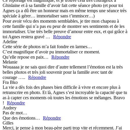
Ce reportage est magnifique, et je trouve cela très courageux à
Ghislaine et à sa famille d’avoir fait cette séance photo (et pour toi
Agnes ça a dû être un honneur mais en même temps une séance très
spéciale à gérer… immortaliser sans t’immiscer…)
Pour avoir vécu des moments semblables, je tire mon chapeau à
cette famille qui n’a pas eu peur de montrer ses sentiments et de les
immortaliser. Une très belle preuve d’amour entre eux, et qui grâce à
toi Agnes restera gravé …
Répondre
Adeline
Cette série de photos m’a fait fondre en larmes…
C’est magnifique d’avoir pu immortaliser ce moment.
Qu’elle repose en paix…
Répondre
Melanie
Wouaaaa je ne sais quoi dire d’autre tellement l’émotion est la très
belles photos et très joli souvenir pour la famille avec tant de
courage …..
Répondre
Fra Bko
La vie a dès fois des phases bien difficile à vivre et encore plus à
retranscrire en photo. Et là, Agnes s’est incroyable la capacité que tu
as à capter ces moments où toutes les émotions se mélanges. Bravo
!
Répondre
Audrey
Pas de mot…
Que des émotions…
Répondre
Gilles
Merci, je pense à mon beau-père parti trop vite et récemment. J’ai