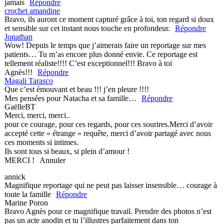
jamais
Répondre
crochet amandine
Bravo, ils auront ce moment capturé grâce à toi, ton regard si doux
et sensible sur cet instant nous touche en profondeur.
Répondre
Jonathan
Wow! Depuis le temps que j’aimerais faire un reportage sur mes
patients… Tu m’as encore plus donné envie. Ce reportage est
tellement réaliste!!!! C’est exceptionnel!!! Bravo à toi
Agnès!!!
Répondre
Magali Tarasco
Que c’est émouvant et beau !!! j’en pleure !!!!
Mes pensées pour Natacha et sa famille…
Répondre
GaëlleBT
Merci, merci, merci..
pour ce courage, pour ces regards, pour ces sourires.Merci d’avoir
accepté cette « étrange » requête, merci d’avoir partagé avec nous
ces moments si intimes.
Ils sont tous si beaux, si plein d’amour !
MERCI !
Annuler
annick
Magnifique reportage qui ne peut pas laisser insensible… courage à
Your email is
never published or shared. Required fields are
toute la famille
marked *
Répondre
Marine Poron
Bravo Agnès pour ce magnifique travail. Prendre des photos n’est
pas un acte anodin et tu l’illustres parfaitement dans ton