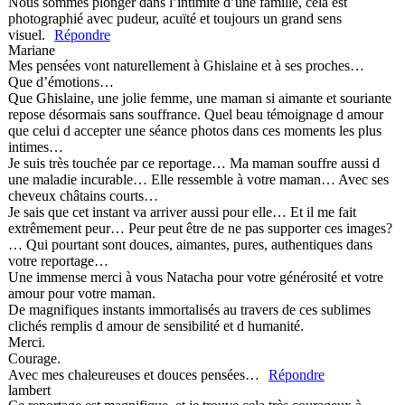
Nous sommes plonger dans l’intimité d’une famille, cela est
photographié avec pudeur, acuïté et toujours un grand sens
visuel.
Répondre
Mariane
Mes pensées vont naturellement à Ghislaine et à ses proches…
Que d’émotions…
Que Ghislaine, une jolie femme, une maman si aimante et souriante
repose désormais sans souffrance. Quel beau témoignage d amour
que celui d accepter une séance photos dans ces moments les plus
intimes…
Je suis très touchée par ce reportage… Ma maman souffre aussi d
une maladie incurable… Elle ressemble à votre maman… Avec ses
cheveux châtains courts…
Je sais que cet instant va arriver aussi pour elle… Et il me fait
extrêmement peur… Peur peut être de ne pas supporter ces images?
… Qui pourtant sont douces, aimantes, pures, authentiques dans
votre reportage…
Une immense merci à vous Natacha pour votre générosité et votre
amour pour votre maman.
De magnifiques instants immortalisés au travers de ces sublimes
clichés remplis d amour de sensibilité et d humanité.
Merci.
Courage.
Avec mes chaleureuses et douces pensées…
Répondre
lambert