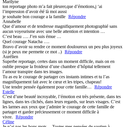
Marilyne
ton reportage photo m’a fait pleurer,que d’émotions,j ‘ai
l’impression d’avoir été là moi aussi
je souhaite bon courage a la famille
Répondre
Annabelle
Que d’amour et de tendresse magnifiquement photographié sans
aucun voyeurisme avec une belle attention et intention …
C’est beau …. J’en suis émue …
Quel courage Natacha ….
Bravo d’avoir su rendre ce moment douloureux un peu plus joyeux
(si je peux me permette ce mot ..)
Répondre
Aurélien
Superbe reportage, certes dans un moment difficile, mais on en
oublie presque la froideur d’une chambre d’hôpital tellement
l’amour transpire dans tes images.
Tu as eu le courage de partager ces instants intimes et tu l’as
magnifiquement fait avec le cœur et les tripes, chapeau!
Une tendre pensée également pour cette famille…
Répondre
Estelle
C’est d’une beauté incroyable, l’émotion est très présente, dans tes
lignes, dans tes clichés, dans leurs regards, sur leurs visages. C’est
les larmes aux yeux que j’admire le courage de cette famille de
partager et garder précieusement ce moment difficile à
vivre.
Répondre
Céline
Je n’ai pas les bons mots… Toutes mes pensées de soutien à