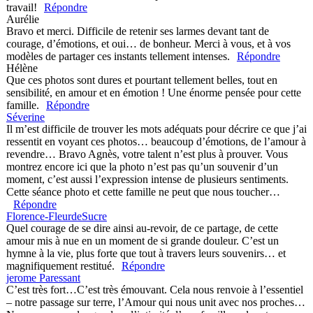
travail!
Répondre
Aurélie
Bravo et merci. Difficile de retenir ses larmes devant tant de
courage, d’émotions, et oui… de bonheur. Merci à vous, et à vos
Save my name, email, and website in this browser for the next
modèles de partager ces instants tellement intenses.
Répondre
time I comment.
Hélène
Que ces photos sont dures et pourtant tellement belles, tout en
Post Comment
sensibilité, en amour et en émotion ! Une énorme pensée pour cette
famille.
Répondre
Séverine
Il m’est difficile de trouver les mots adéquats pour décrire ce que j’ai
ressentit en voyant ces photos… beaucoup d’émotions, de l’amour à
revendre… Bravo Agnès, votre talent n’est plus à prouver. Vous
montrez encore ici que la photo n’est pas qu’un souvenir d’un
moment, c’est aussi l’expression intense de plusieurs sentiments.
Cette séance photo et cette famille ne peut que nous toucher…
Répondre
Florence-FleurdeSucre
Quel courage de se dire ainsi au-revoir, de ce partage, de cette
amour mis à nue en un moment de si grande douleur. C’est un
hymne à la vie, plus forte que tout à travers leurs souvenirs… et
magnifiquement restitué.
Répondre
jerome Paressant
C’est très fort…C’est très émouvant. Cela nous renvoie à l’essentiel
– notre passage sur terre, l’Amour qui nous unit avec nos proches…