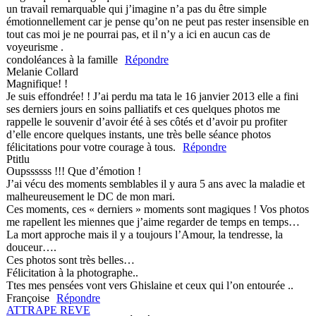
un travail remarquable qui j’imagine n’a pas du être simple
émotionnellement car je pense qu’on ne peut pas rester insensible en
tout cas moi je ne pourrai pas, et il n’y a ici en aucun cas de
voyeurisme .
condoléances à la famille
Répondre
Melanie Collard
Magnifique! !
Je suis effondrée! ! J’ai perdu ma tata le 16 janvier 2013 elle a fini
ses derniers jours en soins palliatifs et ces quelques photos me
rappelle le souvenir d’avoir été à ses côtés et d’avoir pu profiter
d’elle encore quelques instants, une très belle séance photos
félicitations pour votre courage à tous.
Répondre
Ptitlu
Oupssssss !!! Que d’émotion !
J’ai vécu des moments semblables il y aura 5 ans avec la maladie et
malheureusement le DC de mon mari.
Ces moments, ces « derniers » moments sont magiques ! Vos photos
me rapellent les miennes que j’aime regarder de temps en temps…
La mort approche mais il y a toujours l’Amour, la tendresse, la
douceur….
Ces photos sont très belles…
Félicitation à la photographe..
Ttes mes pensées vont vers Ghislaine et ceux qui l’on entourée ..
Françoise
Répondre
ATTRAPE REVE