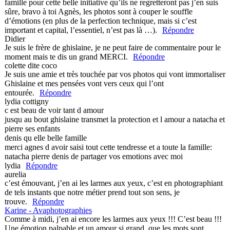
famille pour cette belle initiative qu’ils ne regretteront pas j’en suis
sûre, bravo à toi Agnès, les photos sont à couper le souffle
d’émotions (en plus de la perfection technique, mais si c’est
important et capital, l’essentiel, n’est pas là …).
Répondre
Didier
Je suis le frère de ghislaine, je ne peut faire de commentaire pour le
moment mais te dis un grand MERCI.
Répondre
colette dite coco
Je suis une amie et très touchée par vos photos qui vont immortaliser
Ghislaine et mes pensées vont vers ceux qui l’ont
entourée.
Répondre
lydia cottigny
c est beau de voir tant d amour
jusqu au bout ghislaine transmet la protection et l amour a natacha et
pierre ses enfants
denis qu elle belle famille
merci agnes d avoir saisi tout cette tendresse et a toute la famille:
natacha pierre denis de partager vos emotions avec moi
lydia
Répondre
aurelia
c’est émouvant, j’en ai les larmes aux yeux, c’est en photographiant
de tels instants que notre métier prend tout son sens, je
trouve.
Répondre
Karine - Avaphotographies
Comme à midi, j’en ai encore les larmes aux yeux !!! C’est beau !!!
Une émotion palpable et un amour si grand, que les mots sont