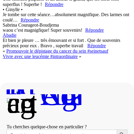
superflus ! Superbe !
Répondre
• Ginylle •
Je tombe sur cette séance…absolument magnifique. Des larmes ont
coulé…
Répondre
Sabrina Courageot-Boudjema
waou c’est magnigfique! Super souvenirs!
Répondre
Abadie
Et bien je pleure … très émouvant er si fort . Que de souvenirs
précieux pour eux . Bravo , superbe travail
Répondre
«
Promouvoir le dépistage du cancer du sein #seinetsauf
Vivre avec une leucémie #intraordinaire
»
Tu cherches quelque-chose en particulier ?
Search Button
Search