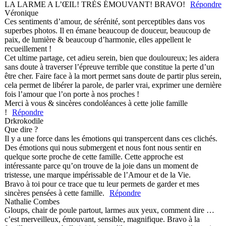
LA LARME A L’ŒIL! TRÈS ÉMOUVANT! BRAVO!
Répondre
Véronique
Ces sentiments d’amour, de sérénité, sont perceptibles dans vos
superbes photos. Il en émane beaucoup de douceur, beaucoup de
paix, de lumière & beaucoup d’harmonie, elles appellent le
recueillement !
Cet ultime partage, cet adieu serein, bien que douloureux; les aidera
sans doute à traverser l’épreuve terrible que constitue la perte d’un
être cher. Faire face à la mort permet sans doute de partir plus serein,
cela permet de libérer la parole, de parler vrai, exprimer une dernière
fois l’amour que l’on porte à nos proches !
Merci à vous & sincères condoléances à cette jolie famille
!
Répondre
Drkrokodile
Que dire ?
Il y a une force dans les émotions qui transpercent dans ces clichés.
Des émotions qui nous submergent et nous font nous sentir en
quelque sorte proche de cette famille. Cette approche est
intéressante parce qu’on trouve de la joie dans un moment de
tristesse, une marque impérissable de l’Amour et de la Vie.
Bravo à toi pour ce trace que tu leur permets de garder et mes
sincères pensées à cette famille.
Répondre
Nathalie Combes
Gloups, chair de poule partout, larmes aux yeux, comment dire …
c’est merveilleux, émouvant, sensible, magnifique. Bravo à la