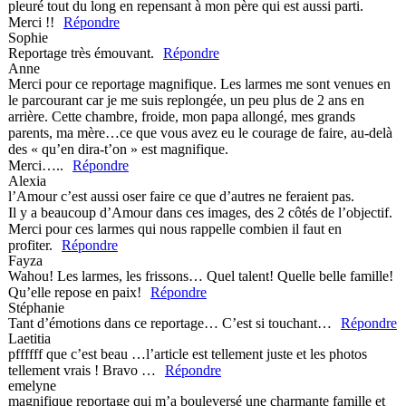
pleuré tout du long en repensant à mon père qui est aussi parti.
Merci !!
Répondre
Sophie
Reportage très émouvant.
Répondre
Anne
Merci pour ce reportage magnifique. Les larmes me sont venues en
le parcourant car je me suis replongée, un peu plus de 2 ans en
arrière. Cette chambre, froide, mon papa allongé, mes grands
parents, ma mère…ce que vous avez eu le courage de faire, au-delà
des « qu’en dira-t’on » est magnifique.
Merci…..
Répondre
Alexia
l’Amour c’est aussi oser faire ce que d’autres ne feraient pas.
Il y a beaucoup d’Amour dans ces images, des 2 côtés de l’objectif.
Merci pour ces larmes qui nous rappelle combien il faut en
profiter.
Répondre
Fayza
Wahou! Les larmes, les frissons… Quel talent! Quelle belle famille!
Qu’elle repose en paix!
Répondre
Stéphanie
Tant d’émotions dans ce reportage… C’est si touchant…
Répondre
Laetitia
pffffff que c’est beau …l’article est tellement juste et les photos
tellement vrais ! Bravo …
Répondre
emelyne
magnifique reportage qui m’a bouleversé une charmante famille et