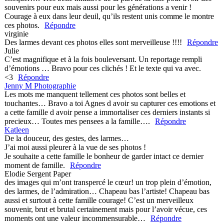
souvenirs pour eux mais aussi pour les générations a venir !
Courage à eux dans leur deuil, qu’ils restent unis comme le montre
ces photos.
Répondre
virginie
Des larmes devant ces photos elles sont merveilleuse !!!!
Répondre
Julie
C’est magnifique et à la fois bouleversant. Un reportage rempli
d’émotions … Bravo pour ces clichés ! Et le texte qui va avec.
<3
Répondre
Jenny M Photographie
Les mots me manquent tellement ces photos sont belles et
touchantes… Bravo a toi Agnes d avoir su capturer ces emotions et
a cette famille d avoir pense a immortaliser ces derniers instants si
precieux… Toutes mes pensees a la famille….
Répondre
Katleen
De la douceur, des gestes, des larmes…
J’ai moi aussi pleurer à la vue de ses photos !
Je souhaite a cette famille le bonheur de garder intact ce dernier
moment de famille.
Répondre
Elodie Sergent Paper
des images qui m’ont transpercé le cœur! un trop plein d’émotion,
des larmes, de l’admiration… Chapeau bas l’artiste! Chapeau bas
aussi et surtout à cette famille courage! C’est un merveilleux
souvenir, brut et brutal certainement mais pour l’avoir vécue, ces
moments ont une valeur incommensurable…
Répondre