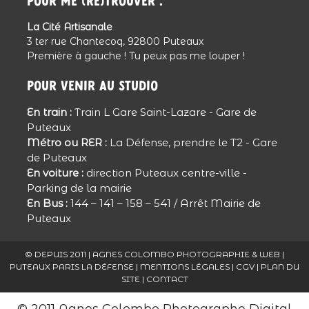
Pour me (re)trouver :
La Cité Artisanale
Julie - JulieClic
3 ter rue Chantecoq, 92800 Puteaux
Reportage rempli d’émotion … Les larmes
Première à gauche ! Tu peux pas me louper !
coulent …
Une très jolie famille … De très jolis clichés …
Pour venir au studio
Répondre
En train :
Train L Gare Saint-Lazare - Gare de
Puteaux
Clarisse
Métro ou RER :
La Défense, prendre le T2 - Gare
tout d’abord une grande pensée pour toi,
de Puteaux
Natacha et ta famille dans ce moment de
En voiture :
direction Puteaux centre-ville -
vie.
Parking de la mairie
dans ces photos je te reconnais et je vois
En Bus :
144 – 141 – 158 – 541 / Arrêt Mairie de
d’ou vient ce sourire que j’ai pu voir à
Puteaux
maintes reprises.
L’AMOUR transpire de ces photos.
© DEPUIS 2011 | AGNES COLOMBO PHOTOGRAPHIE & WEB |
PUTEAUX PARIS LA DÉFENSE |
MENTIONS LÉGALES
|
CGV
|
PLAN DU
Bisou Natacha
SITE
|
CONTACT
Merci Agnès d’être si VRAIE et si