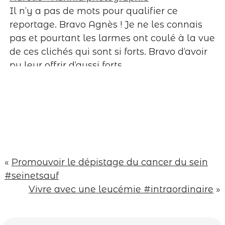
Il n’y a pas de mots pour qualifier ce
browser for the next time I comment.
reportage. Bravo Agnès ! Je ne les connais
Post Comment
pas et pourtant les larmes ont coulé à la vue
de ces clichés qui sont si forts. Bravo d’avoir
pu leur offrir d’aussi forts
souvenirs.
Répondre
Lux Marcelle
Superbe reportage .. Plein de douceur
d’amour et de vie ..
Répondre
margauxgraphy
Fiou.
«
Promouvoir le dépistage du cancer du sein
La claque.
#seinetsauf
Magnifique reportage Agnès…
Vivre avec une leucémie #intraordinaire
»
Toutes mes pensées pour cette famille
<3
Répondre