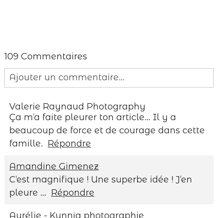
109 Commentaires
Ajouter un commentaire...
Your email is
never published or shared.
Valerie Raynaud Photography
Required fields are marked *
Ça m’a faite pleurer ton article… Il y a
beaucoup de force et de courage dans cette
famille.
Répondre
Amandine Gimenez
C’est magnifique ! Une superbe idée ! J’en
pleure …
Répondre
Aurélie - Kunnia photographie
Save my name, email, and website in this