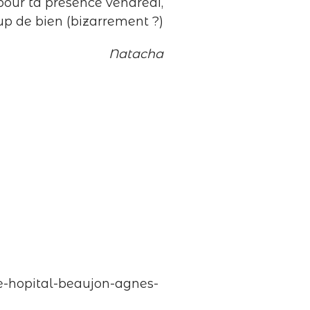
pour ta présence vendredi,
up de bien (bizarrement ?)
Natacha