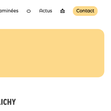
taminées
🍊
Actus
📩
Contact
lichy