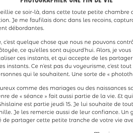
Photographier une fin de vie
illie ce soir-là, dans cette toute petite chambre
on. Je me faufilais donc dans les recoins, captura
ent débordantes.
e, c’est quelque chose que nous ne pouvons contrôle
ôtoyée, ce qu’elles sont aujourd’hui. Alors, je vo
liser ces instants, et qui accepte de les partager
es instants. Ce n’est pas du voyeurisme, c’est to
rsonnes qui le souhaitent. Une sorte de « phototh
eureux comme des mariages ou des naissances s
e de « séance » fait aussi partie de la vie. Et qui
Ghislaine est partie jeudi 15. Je lui souhaite de to
lle. Je les remercie aussi de leur confiance. Un 
é de partager cette petite tranche de votre vie av