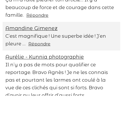
beaucoup de force et de courage dans cette
famille.
Répondre
Amandine Gimenez
C’est magnifique ! Une superbe idée ! J’en
pleure …
Répondre
Save my name, email, and website in this
Aurélie - Kunnia photographie
browser for the next time I comment.
Il n’y a pas de mots pour qualifier ce
reportage. Bravo Agnès ! Je ne les connais
Post Comment
pas et pourtant les larmes ont coulé à la
vue de ces clichés qui sont si forts. Bravo
d’avoir pu leur offrir d’aussi forts
souvenirs.
Répondre
Lux Marcelle
Superbe reportage .. Plein de douceur