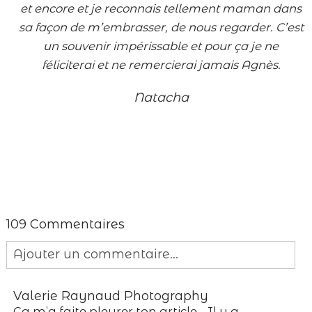
et encore et je reconnais tellement maman dans
sa façon de m’embrasser, de nous regarder. C’est
un souvenir impérissable et pour ça je ne
féliciterai et ne remercierai jamais Agnès.
Natacha
109 Commentaires
Ajouter un commentaire...
Your email is
never published or shared.
Valerie Raynaud Photography
Required fields are marked *
Ça m’a faite pleurer ton article… Il y a