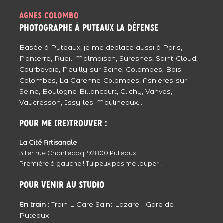
Agnes colombo
Méa
photographe à puteaux La Défense
Reportage très émouvant, la démarche de
la famille était singulière certes, mais
Basée à Puteaux, je me déplace aussi à Paris,
Nanterre, Rueil-Malmaison, Suresnes, Saint-Cloud,
tellement humaine, ils ont bien fait. Grâce à
Courbevoie, Neuilly-sur-Seine, Colombes, Bois-
ça ils pourront tjs voir les derniers sourire de
Colombes, La Garenne-Colombes, Asnières-sur-
leur mère, pleins d’amour et de vie.
Seine, Boulogne-Billancourt, Clichy, Vanves,
Courage à eux.
Répondre
Vaucresson, Issy-les-Moulineaux...
Julie - JulieClic
Pour me (re)trouver :
Reportage rempli d’émotion … Les larmes
La Cité Artisanale
coulent …
3 ter rue Chantecoq, 92800 Puteaux
Une très jolie famille … De très jolis clichés …
Première à gauche ! Tu peux pas me louper !
Répondre
Pour venir au studio
Clarisse
En train :
Train L Gare Saint-Lazare - Gare de
tout d’abord une grande pensée pour toi,
Puteaux
Natacha et ta famille dans ce moment de