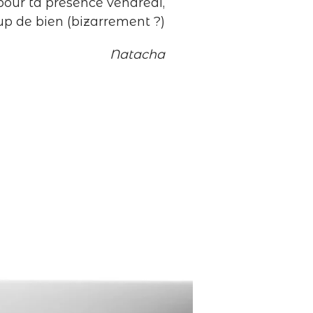
pour ta présence vendredi,
up de bien (bizarrement ?)
Natacha