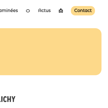
taminées
🍊
Actus
📩
Contact
lichy