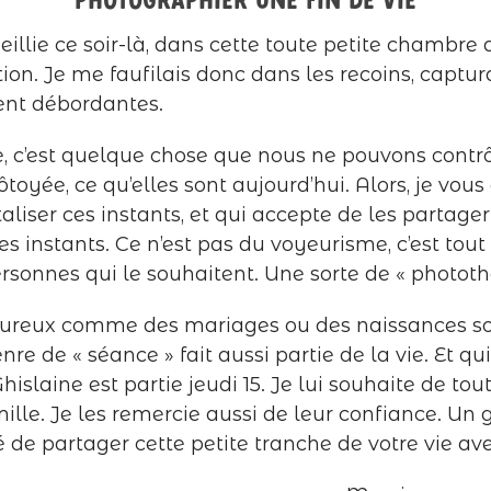
Photographier une fin de vie
illie ce soir-là, dans cette toute petite chambre
on. Je me faufilais donc dans les recoins, captura
ent débordantes.
e, c’est quelque chose que nous ne pouvons contrôle
ôtoyée, ce qu’elles sont aujourd’hui. Alors, je vo
liser ces instants, et qui accepte de les partager
es instants. Ce n’est pas du voyeurisme, c’est to
rsonnes qui le souhaitent. Une sorte de « phototh
eureux comme des mariages ou des naissances s
e de « séance » fait aussi partie de la vie. Et qui
Ghislaine est partie jeudi 15. Je lui souhaite de to
lle. Je les remercie aussi de leur confiance. Un 
é de partager cette petite tranche de votre vie av