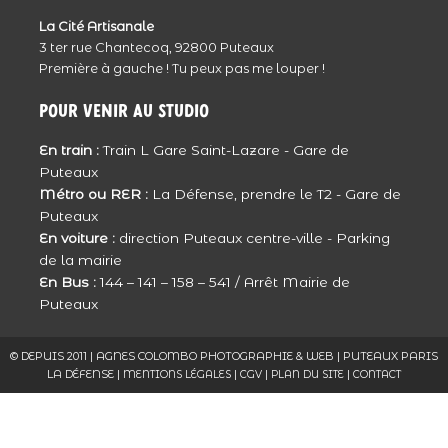
Reportage rempli d’émotion … Les larmes
La Cité Artisanale
coulent …
3 ter rue Chantecoq, 92800 Puteaux
Une très jolie famille … De très jolis clichés …
Première à gauche ! Tu peux pas me louper !
Répondre
Pour venir au studio
Clarisse
En train :
Train L Gare Saint-Lazare - Gare de
tout d’abord une grande pensée pour toi,
Puteaux
Natacha et ta famille dans ce moment de
Métro ou RER :
La Défense, prendre le T2 - Gare de
vie.
Puteaux
dans ces photos je te reconnais et je vois
En voiture :
direction Puteaux centre-ville - Parking
de la mairie
d’ou vient ce sourire que j’ai pu voir à
En Bus :
144 – 141 – 158 – 541 / Arrêt Mairie de
maintes reprises.
Puteaux
L’AMOUR transpire de ces photos.
Bisou Natacha
© DEPUIS 2011 | AGNES COLOMBO PHOTOGRAPHIE & WEB | PUTEAUX PARIS
Merci Agnès d’être si VRAIE et si
LA DÉFENSE |
|
|
|
MENTIONS LÉGALES
CGV
PLAN DU SITE
CONTACT
passionnée.
Répondre
Caroline