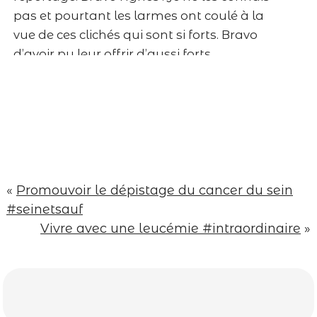
Post Comment
pas et pourtant les larmes ont coulé à la
vue de ces clichés qui sont si forts. Bravo
d’avoir pu leur offrir d’aussi forts
souvenirs.
Répondre
Lux Marcelle
Superbe reportage .. Plein de douceur
d’amour et de vie ..
Répondre
margauxgraphy
«
Promouvoir le dépistage du cancer du sein
Fiou.
#seinetsauf
La claque.
Vivre avec une leucémie #intraordinaire
»
Magnifique reportage Agnès…
Toutes mes pensées pour cette famille
<3
Répondre
Marion
Voilà, je suis en larmes. C’est trop d’émotions