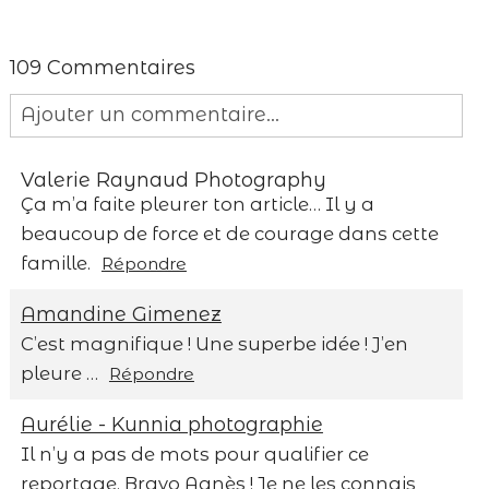
109 Commentaires
Ajouter un commentaire...
Your email is
never published or shared.
Valerie Raynaud Photography
Required fields are marked *
Ça m’a faite pleurer ton article… Il y a
beaucoup de force et de courage dans cette
famille.
Répondre
Amandine Gimenez
C’est magnifique ! Une superbe idée ! J’en
pleure …
Répondre
Save my name, email, and website in this
Aurélie - Kunnia photographie
browser for the next time I comment.
Il n’y a pas de mots pour qualifier ce
reportage. Bravo Agnès ! Je ne les connais