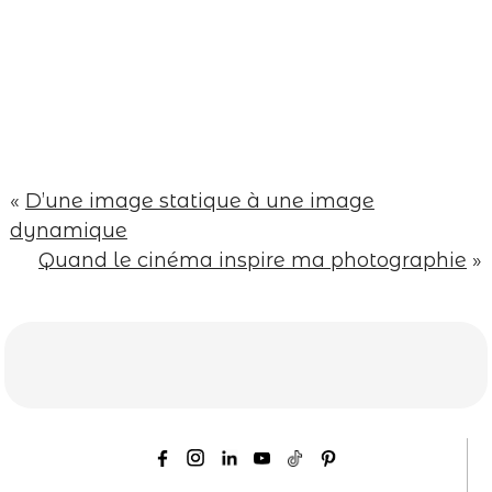
Your email is
never published or shared.
Required fields are marked *
«
D’une image statique à une image
dynamique
Quand le cinéma inspire ma photographie
»
Save my name, email, and website in this
browser for the next time I comment.
Post Comment