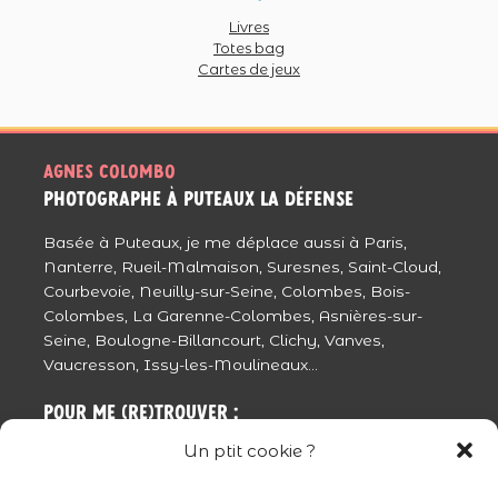
Livres
Totes bag
Cartes de jeux
Agnes colombo
photographe à puteaux La Défense
Basée à Puteaux, je me déplace aussi à Paris,
Nanterre, Rueil-Malmaison, Suresnes, Saint-Cloud,
Courbevoie, Neuilly-sur-Seine, Colombes, Bois-
Colombes, La Garenne-Colombes, Asnières-sur-
Seine, Boulogne-Billancourt, Clichy, Vanves,
Vaucresson, Issy-les-Moulineaux...
Pour me (re)trouver :
Un ptit cookie ?
La Cité Artisanale
3 ter rue Chantecoq, 92800 Puteaux