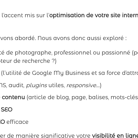
 l’accent mis sur l’
optimisation de votre site inter
avons abordé. Nous avons donc aussi exploré :
ité de photographe, professionnel ou passionné (p
oteur de recherche ?)
(l’utilité de Google My Business et sa force d’attr
S, audit,
plugins
utiles,
responsive
…)
e contenu
(article de blog, page, balises, mots-clé
e SEO
EO
efficace
r de manière significative votre
visibilité en lign