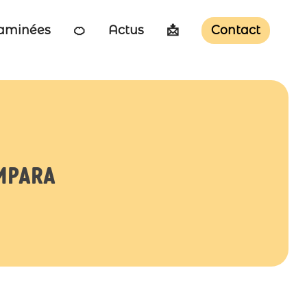
taminées
🍊
Actus
📩
Contact
Empara