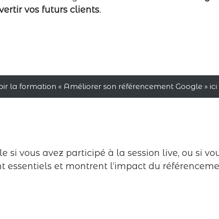
ertir vos futurs clients
.
oir la formation « Améliorer son référencement Google » ici
le si vous avez participé à la session live, ou si v
sont essentiels et montrent l’impact du référence